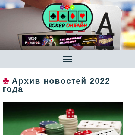
Архив новостей 2022
года