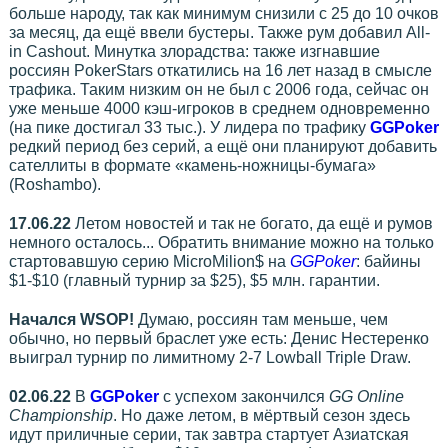
больше народу, так как минимум снизили с 25 до 10 очков
за месяц, да ещё ввели бустеры. Также рум добавил All-
in Cashout. Минутка злорадства: также изгнавшие
россиян PokerStars откатились на 16 лет назад в смысле
трафика. Таким низким он не был с 2006 года, сейчас он
уже меньше 4000 кэш-игроков в среднем одновременно
(на пике достигал 33 тыс.). У лидера по трафику
GGPoker
редкий период без серий, а ещё они планируют добавить
сателлиты в формате «камень-ножницы-бумага»
(Roshambo).
17.06.22
Летом новостей и так не богато, да ещё и румов
немного осталось... Обратить внимание можно на только
стартовавшую серию MicroMilion$ на
GGPoker
: байины
$1-$10 (главный турнир за $25), $5 млн. гарантии.
Начался WSOP!
Думаю, россиян там меньше, чем
обычно, но первый браслет уже есть: Денис Нестеренко
выиграл турнир по лимитному 2-7 Lowball Triple Draw.
02.06.22
В
GGPoker
с успехом закончился
GG Online
Championship
. Но даже летом, в мёртвый сезон здесь
идут приличные серии, так завтра стартует Азиатская