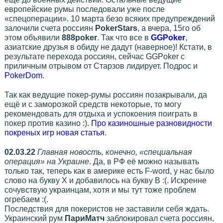
европейские румы последовали уже после
«спецоперации». 10 марта безо всяких предупреждений
залочили счета россиян
PokerStars
, а вчера, 15го об
этом объявили
888poker
. Так что все в
GGPoker
,
азиатские друзья в обиду не дадут (наверное)! Кстати, в
результате перехода россиян, сейчас GGPoker с
приличным отрывом от Старзов лидирует. Подрос и
PokerDom
.
Так как ведущие покер-румы россиян позакрывали, да
ещё и с заморозкой средств некоторые, то могу
рекомендовать для отдыха и успокоения поиграть в
покер против казино :).
Про казиношные разновидности
покреных игр новая статья
.
02.03.22
Главная новость, конечно, «специальная
операция» на Украине
. Да, в РФ её можно называть
только так, теперь как в америке есть F-word, у нас было
слово на букву Х и добавилось на букву В :(. Искренне
сочувствую украинцам, хотя и мы тут тоже проблем
огребаем :(.
Последствия для покеристов не заставили себя ждать.
Украинский рум
ПариМатч
заблокировал счета россиян,