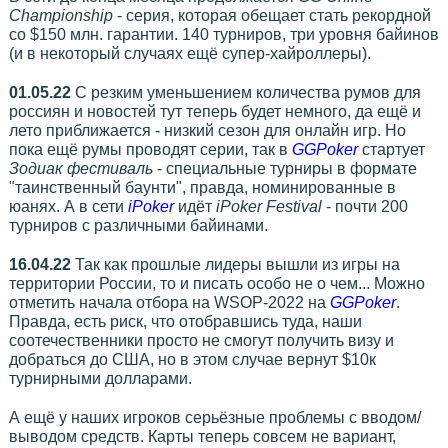
Championship
- серия, которая обещает стать рекордной
со $150 млн. гарантии. 140 турниров, три уровня байинов
(и в некоторый случаях ещё супер-хайроллеры).
01.05.22
С резким уменьшением количества румов для
россиян и новостей тут теперь будет немного, да ещё и
лето приближается - низкий сезон для онлайн игр. Но
пока ещё румы проводят серии, так в
GGPoker
стартует
Зодиак фестиваль
- специальные турниры в формате
"таинственный баунти", правда, номинированные в
юанях. А в сети
iPoker
идёт
iPoker Festival
- почти 200
турниров с различными байинами.
16.04.22
Так как прошлые лидеры вышли из игры на
территории России, то и писать особо не о чем... Можно
отметить начала отбора на WSOP-2022 на
GGPoker
.
Правда, есть риск, что отобравшись туда, наши
соотечественники просто не смогут получить визу и
добраться до США, но в этом случае вернут $10к
турнирными долларами.
А ещё у наших игроков серьёзные проблемы с вводом/
выводом средств. Карты теперь совсем не вариант,