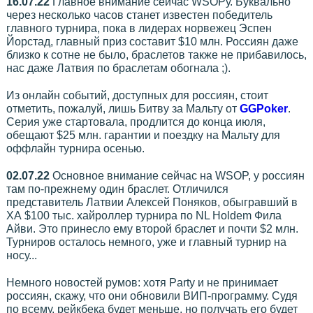
16.07.22
Главное внимание сейчас WSOPу. Буквально
через несколько часов станет известен победитель
главного турнира, пока в лидерах норвежец Эспен
Йорстад, главный приз составит $10 млн. Россиян даже
близко к сотне не было, браслетов также не прибавилось,
нас даже Латвия по браслетам обогнала ;).
Из онлайн событий, доступных для россиян, стоит
отметить, пожалуй, лишь Битву за Мальту от
GGPoker
.
Серия уже стартовала, продлится до конца июля,
обещают $25 млн. гарантии и поездку на Мальту для
оффлайн турнира осенью.
02.07.22
Основное внимание сейчас на WSOP, у россиян
там по-прежнему один браслет. Отличился
представитель Латвии Алексей Поняков, обыгравший в
ХА $100 тыс. хайроллер турнира по NL Holdem Фила
Айви. Это принесло ему второй браслет и почти $2 млн.
Турниров осталось немного, уже и главный турнир на
носу...
Немного новостей румов: хотя Party и не принимает
россиян, скажу, что они обновили ВИП-программу. Судя
по всему, рейкбека будет меньше, но получать его будет