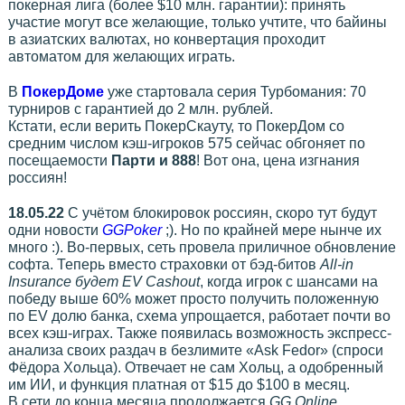
покерная лига (более $10 млн. гарантии): принять
участие могут все желающие, только учтите, что байины
в азиатских валютах, но конвертация проходит
автоматом для желающих играть.
В
ПокерДоме
уже стартовала серия Турбомания: 70
турниров с гарантией до 2 млн. рублей.
Кстати, если верить ПокерСкауту, то ПокерДом со
средним числом кэш-игроков 575 сейчас обгоняет по
посещаемости
Парти и 888
! Вот она, цена изгнания
россиян!
18.05.22
С учётом блокировок россиян, скоро тут будут
одни новости
GGPoker
;). Но по крайней мере нынче их
много :). Во-первых, сеть провела приличное обновление
софта. Теперь вместо страховки от бэд-битов
All-in
Insurance будет EV Cashout
, когда игрок с шансами на
победу выше 60% может просто получить положенную
по EV долю банка, схема упрощается, работает почти во
всех кэш-играх. Также появилась возможность экспресс-
анализа своих раздач в безлимите «Ask Fedor» (спроси
Фёдора Хольца). Отвечает не сам Хольц, а одобренный
им ИИ, и функция платная от $15 до $100 в месяц.
В сети до конца месяца продолжается
GG Online