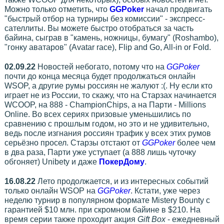
Можно только отметить, что
GGPoker
начал продвигать
"быстрый отбор на турниры без комиссии" - экспресс-
сателлиты. Вы можете быстро отобраться за часть
байина, сыграв в "камень, ножницы, бумагу" (Roshambo),
"гонку аватаров" (Avatar race), Flip and Go, All-in or Fold.
02.09.22
Новостей небогато, потому что на
GGPoker
почти до конца месяца будет продолжаться онлайн
WSOP, а другие румы россиян не жалуют :(. Ну если кто
играет не из России, то скажу, что на Старзах начинается
WCOOP, на 888 - ChampionChips, а на Парти - Millions
Online. Во всех сериях призовые уменьшились по
сравнению с прошлым годом, но это и не удивительно,
ведь после изгнания россиян трафик у всех этих румов
серьёзно просел. Старзы отстают от
GGPoker
более чем
в два раза, Парти уже уступает (а 888 лишь чуточку
обгоняет) Unibetу и даже
ПокерДому
.
16.08.22
Лето продолжается, и из интересных событий
только онлайн WSOP на
GGPoker
. Кстати, уже через
неделю турнир в популярном формате Mistery Bounty с
гарантией $10 млн. при скромном байине в $210. На
время серии также проходит акция
Gift Box
- ежедневный