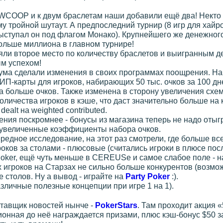
COOP и к двум браслетам наши добавили ещё два! Некто ka
у тройной шутаут. А предпоследний турнир (8 игр для хайр
выступал он под флагом Монако). Крупнейшего же денежного
больше миллиона в главном турнире!
няли второе место по количеству браслетов и выигранным д
м успехом!
ума сделали изменения в своих программах поощрения. Н
ИП-карты для игроков, набирающих 50 тыс. очков за 100 дн
а больше очков. Также изменена в сторону увеличения схем
количества игроков в кэше, что даст значительно больше на
ealt на weighted contributed.
ения поскромнее - бонусы из магазина теперь не надо отыг
 увеличенные коэффициенты набора очков.
едное исследование, на этот раз смотрели, где больше все
оков за столами - плюсовые (считались игроки в плюсе посл
Poker, ещё чуть меньше в CEREUSе и самое слабое поле - 
игроков на Старзах не сильно больше конкурентов (возможн
 столов. Ну а вывод - играйте на
Party Poker
:).
зличные полезные концепции при игре 1 на 1).
тавщик новостей нынче -
PokerStars
. Там проходит акция 
ионная до неё награждается призами, плюс кэш-бонус $50 з