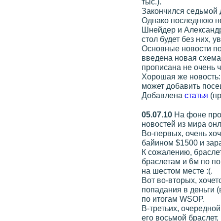
тыс.).
Закончился седьмой д
Однако последнюю ноч
Шнейдер и Александр
стол будет без них, у
Основные новости по
введена новая схема
прописана не очень ч
Хорошая же новость:
может добавить посе
Добавлена
статья
(пр
05.07.10
На фоне прох
новостей из мира онл
Во-первых, очень хо
байином $1500 и зар
К сожалению, браслет
браслетам и 6м по п
на шестом месте :(.
Вот во-вторых, хоче
попадания в деньги (
по итогам WSOP.
В-третьих, очередно
его восьмой браслет,