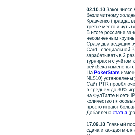
02.10.10
Закончился W
безлимитному холдем
Кравченко (правда, 
третье место и чуть 
В итоге россияне за
несомненным крупны
Сразу два ведущих р
Card - специальной В
зарабатывать в 2 раз
турнирах и с учётом 
рейкбека изменены с d
На
PokerStars
измен
NL$10) установлены
Сайт PTR провёл очер
в среднем до 30% игр
на ФулТилте и сети i
количество плюсовых 
просто играют больше
Добавлена
статья
(ра
17.09.10
Главный пос
сдача и каждая милл