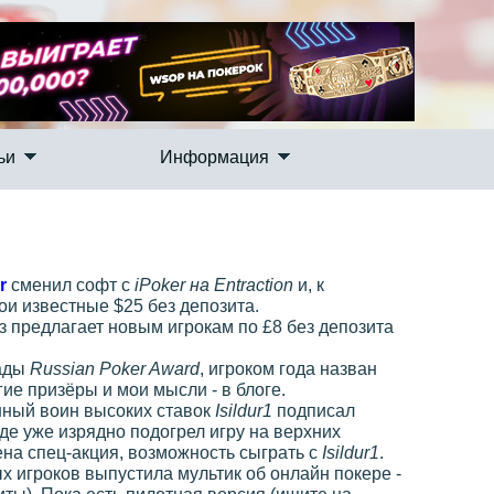
ьи
Информация
r
сменил софт с
iPoker на Entraction
и, к
и известные $25 без депозита.
з предлагает новым игрокам по £8 без депозита
рады
Russian Poker Award
, игроком года назван
гие призёры и мои мысли - в блоге.
ный воин высоких ставок
Isildur1
подписал
 где уже изрядно подогрел игру на верхних
на спец-акция, возможность сыграть с
Isildur1
.
 игроков выпустила мультик об онлайн покере -