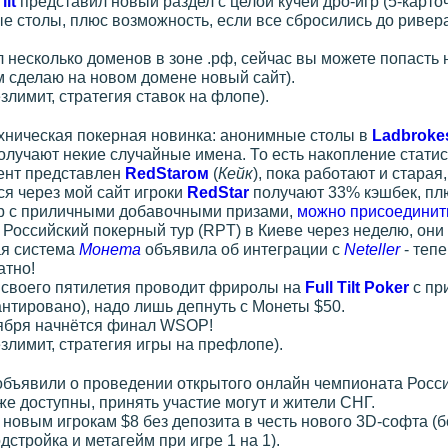
ilt
представил новый раздел с целой кучей дро-игр (5-карточ
е столы, плюс возможность, если все сбросились до ривер
 несколько доменов в зоне .рф, сейчас вы можете попасть 
м сделаю на новом домене новый сайт).
злимит, стратегия ставок на флопе).
хническая покерная новинка: анонимные столы в
Ladbroke
олучают некие случайные имена. То есть накопление стати
ент представлен
RedStarом
(
Кейк
), пока работают и старая
я через мой сайт игроки
RedStar
получают 33% кэшбек, пл
 с приличными добавочными призами,
можно присоединит
 Российский покерный тур (RPT) в Киеве через неделю, они
ая система
Монета
объявила об интеграции с
Neteller
- теп
атно!
ь своего пятилетия проводит фриролы на
Full Tilt Poker
с пр
антировано), надо лишь депнуть с Монеты $50.
оября начнётся финал WSOP!
злимит, стратегия игры на префлопе).
объявили о проведении открытого онлайн чемпионата Росси
же доступны, принять участие могут и жители СНГ.
новым игрокам $8 без депозита в честь нового 3D-софта (б
дстройка и метагейм при игре 1 на 1).