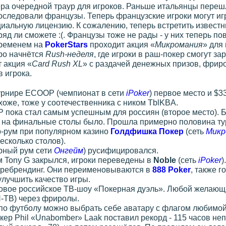
ера очередной траур для игроков. Раньше итальянцы переш
следовали французы. Теперь французские игроки могут игр
иальную лицензию. К сожалению, теперь встретить известн
яд ли сможете :(. Французы тоже не рады - у них теперь п
временем на
PokerStars
проходит акция «
Микромания
» для 
ро начнётся
Rush-неделя
, где игроки в раш-покер смогут з
т акция «
Card Rush XL
» с раздачей денежных призов, фриро
 игрока.
урнире ECOOP (чемпионат в сети
iPoker
) первое место и $3
охоже, тоже у соотечественника с ником TblKBA.
пока стал самым успешным для россиян (второе место). Бр
 на финальные столы было. Прошла примерно половина тур
-рум при популярном казино
Голдфишка Покер
(сеть
Микр
есколько столов).
рный рум сети
Онгейм
) русифицировался.
 Tony G закрылся, игроки переведены в
Noble
(сеть
iPoker
)
 ребрендинг. Они переименовываются в
888 Poker
, также 
улучшить качество игры.
новое российское ТВ-шоу «Покерная дуэль». Любой желающи
-ТВ) через фриролы.
по футболу можно выбрать себе аватару с флагом любимо
окер Phil «Unabomber» Laak поставил рекорд - 115 часов н