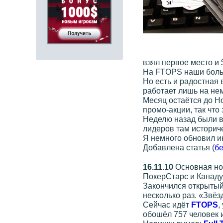
взял первое место и $
На FTOPS наши больш
Но есть и радостная 
работает лишь на не
Месяц остаётся до Н
промо-акции, так что
Неделю назад были 
лидеров там историч
Я немного обновил 
Добавлена статья (
бе
16.11.10
Основная нов
ПокерСтарс и Канаду)
Закончился открыты
несколько раз. «Звёз
Сейчас идёт
FTOPS
,
обошёл 757 человек и