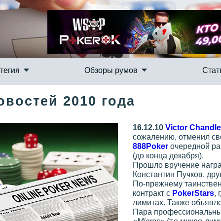
тегия
Обзоры румов
Стат
овостей 2010 года
16.12.10
Victor Chandle
сожалению, отменил сво
888Poker
очередной ра
(до конца декабря).
Прошло вручение наг
Константин Пучков, дру
По-прежнему таинствен
контракт с
PokerStars
,
лимитах. Также объявле
Пара профессиональных