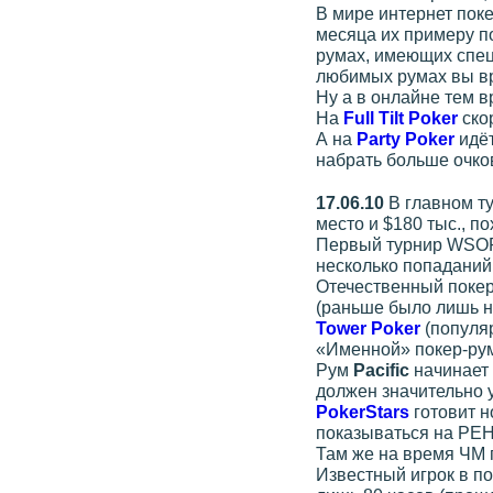
В мире интернет пок
месяца их примеру по
румах, имеющих спец
любимых румах вы вр
Ну а в онлайне тем 
На
Full Tilt Poker
ско
А на
Party Poker
идё
набрать больше очков
17.06.10
В главном т
место и $180 тыс., п
Первый турнир WSOP 
несколько попаданий
Отечественный покер
(раньше было лишь н
Tower Poker
(популя
«Именной» покер-рум
Рум
Pacific
начинает
должен значительно 
PokerStars
готовит 
показываться на РЕН
Там же на время ЧМ 
Известный игрок в п