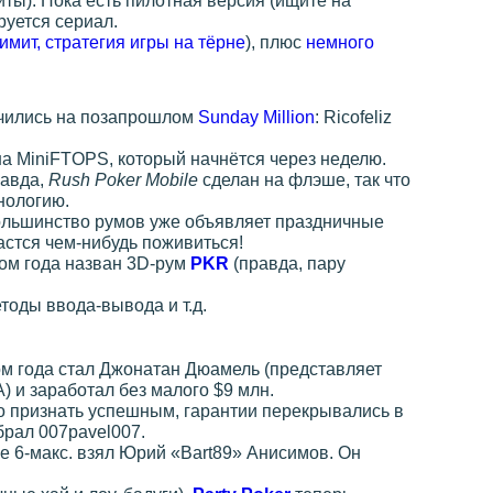
миты). Пока есть пилотная версия (ищите на
руется сериал.
имит, стратегия игры на тёрне
), плюс
немного
чились на позапрошлом
Sunday Million
: Ricofeliz
на MiniFTOPS, который начнётся через неделю.
равда,
Rush Poker Mobile
сделан на флэше, так что
нологию.
большинство румов уже объявляет праздничные
астся чем-нибудь поживиться!
ом года назван 3D-рум
PKR
(правда, пару
етоды ввода-вывода и т.д.
м года стал Джонатан Дюамель (представляет
) и заработал без малого $9 млн.
о признать успешным, гарантии перекрывались в
брал 007pavel007.
хе 6-макс. взял Юрий «Bart89» Анисимов. Он