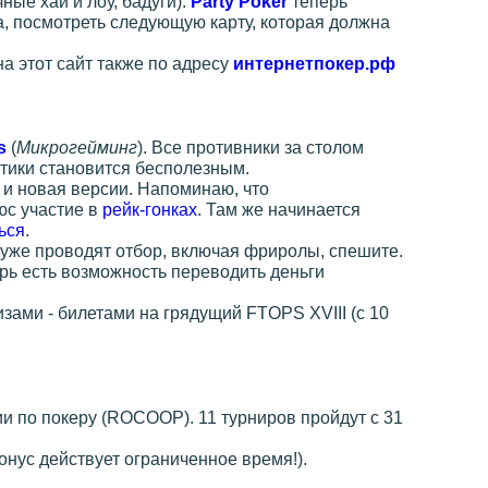
ные хай и лоу, бадуги).
Party Poker
теперь
а, посмотреть следующую карту, которая должна
на этот сайт также по адресу
интернетпокер.рф
s
(
Микрогейминг
). Все противники за столом
стики становится бесполезным.
, и новая версии. Напоминаю, что
юс участие в
рейк-гонках
. Там же начинается
ься
.
 уже проводят отбор, включая фриролы, спешите.
ерь есть возможность переводить деньги
изами - билетами на грядущий FTOPS XVIII (с 10
и по покеру (ROCOOP). 11 турниров пройдут с 31
онус действует ограниченное время!).