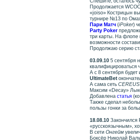
Спешите, осталось чу
Продолжается WCOOP.
«joiso» Кострицын в
турнире №13 по Омахе
Пари Матч
(
iPoker
) 
Party Poker
предложи
три карты. На флопе 
возможности состави
Продолжаю серию стат
03.09.10
5 сентября 
квалифицироваться ч
А с 8 сентября будет
UltimateBet
окончате
А сама сеть
CEREUS
Максим «Decay» Лык
Добавлена
статья
(ко
Также сделал неболь
пользы гонки за бол
18.08.10
Закончился F
«русскоязычным», хот
В сети
Онгейм
увелич
Боксёр Николай Валу