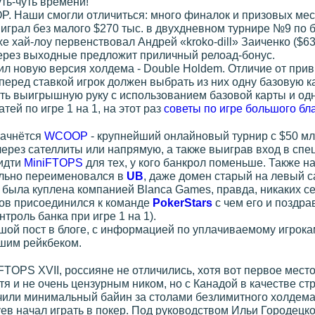
ть-чуть времени!
 Наши смогли отличиться: много финалок и призовых мест 
ыиграл без малого $270 тыс. в двухдневном турнире №9 по 
 хай-лоу первенствовал Андрей «kroko-dill» Заиченко ($63 
через выходные предложит приличный релоад-бонус.
л новую версия холдема - Double Holdem. Отличие от прив
перед ставкой игрок должен выбрать из них одну базовую ка
ть выигрышную руку с использованием базовой карты и одн
ей по игре 1 на 1, на этот раз
советы по игре большого б
начнётся
WCOOP
- крупнейший онлайновый турнир с $50 мл
ерез сателлиты или напрямую, а также выиграв вход в спе
 идти
MiniFTOPS
для тех, у кого банкрол поменьше. Также н
льно переименовался в
UB
, даже домен старый на левый с
была куплена компанией Blanca Games, правда, никаких с
ов присоединился к команде
PokerStars
с чем его и поздра
нтроль банка при игре 1 на 1).
шой пост в блоге, с информацией по уплачиваемому игрокам
ьшим рейкбеком.
TOPS XVII, россияне не отличились, хотя вот первое место
я и не очень цензурным ником, но с Канадой в качестве ст
или минимальный байин за столами безлимитного холдема 
ев начал играть в покер. Под руководством Ильи Городецко