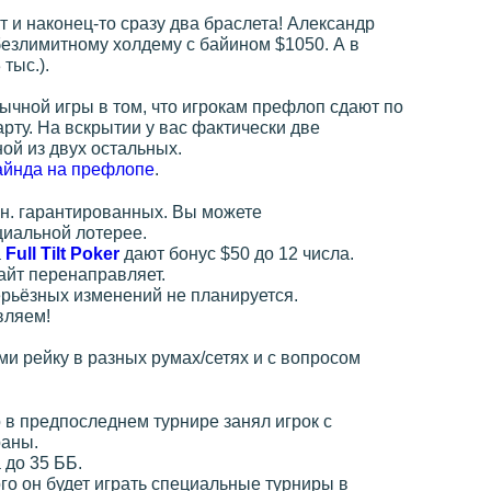
и наконец-то сразу два браслета! Александр
безлимитному холдему с байином $1050. А в
тыс.).
ычной игры в том, что игрокам префлоп сдают по
рту. На вскрытии у вас фактически две
ой из двух остальных.
лайнда на префлопе
.
н. гарантированных. Вы можете
циальной лотерее.
а
Full Tilt Poker
дают бонус $50 до 12 числа.
айт перенаправляет.
ерьёзных изменений не планируется.
вляем!
и рейку в разных румах/сетях и с вопросом
 в предпоследнем турнире занял игрок с
раны.
до 35 ББ.
го он будет играть специальные турниры в