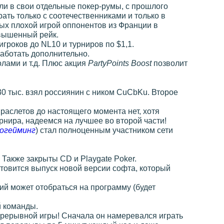
ли в свои отдельные покер-румы, с прошлого
ать только с соотечественниками и только в
ых плохой игрой оппонентов из Франции в
овышенный рейк.
игроков до NL10 и турниров по $1,1.
аработать дополнительно.
лами и т.д. Плюс акция
PartyPoints Boost
позволит
30 тыс. взял россиянин с ником CuCbKu. Второе
аслетов до настоящего момента нет, хотя
нира, надеемся на лучшее во второй части!
огейминг
) стал полноценным участником сети
. Также закрыты CD и Playgate Poker.
готовится выпуск новой версии софта, который
й может отобраться на программу (будет
й команды.
епрерывной игры! Сначала он намеревался играть