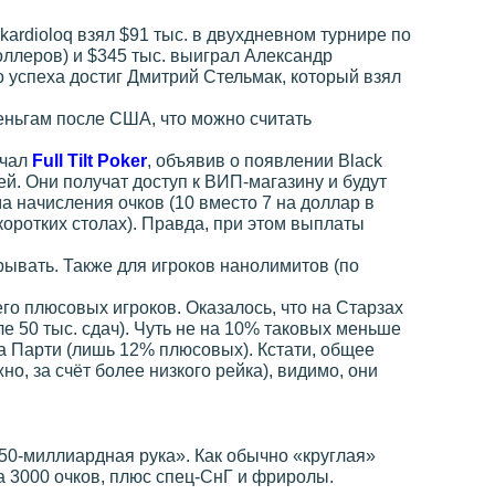
rdioloq взял $91 тыс. в двухдневном турнире по
оллеров) и $345 тыс. выиграл Александр
 успеха достиг Дмитрий Стельмак, который взял
еньгам после США, что можно считать
ачал
Full Tilt Poker
, объявив о появлении Black
ей. Они получат доступ к ВИП-магазину и будут
а начисления очков (10 вместо 7 на доллар в
 коротких столах). Правда, при этом выплаты
рывать. Также для игроков нанолимитов (по
го плюсовых игроков. Оказалось, что на Старзах
е 50 тыс. сдач). Чуть не на 10% таковых меньше
на Парти (лишь 12% плюсовых). Кстати, общее
о, за счёт более низкого рейка), видимо, они
«50-миллиардная рука». Как обычно «круглая»
а 3000 очков, плюс спец-СнГ и фриролы.