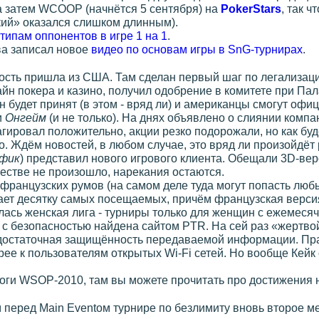
а затем WCOOP (начнётся 5 сентября) на
PokerStars
, так ч
кий» оказался слишком длинным).
 типам оппонентов в игре 1 на 1
.
ва записал новое
видео по основам игры в SnG-турнирах
.
ость пришла из США. Там сделан первый шаг по легализац
н покера и казино, получил одобрение в комитете при Пал
 будет принят (в этом - вряд ли) и американцы смогут офиц
и
Онгейм
(и не только). На днях объявлено о слиянии комп
агировал положительно, акции резко подорожали, но как бу
о. Ждём новостей, в любом случае, это вряд ли произойдёт
фик
) представил нового игрового клиента. Обещали 3D-вер
честве не произошло, нарекания остаются.
 французских румов (на самом деле туда могут попасть люб
ает десятку самых посещаемых, причём французская верс
лась женская лига - турниры только для женщин с ежемеся
с безопасностью найдена сайтом PTR. На сей раз «жертво
достаточная защищённость передаваемой информации. Прав
орее к пользователям открытых Wi-Fi сетей. Но вообще Ке
оги WSOP-2010, там вы можете прочитать про достижения н
перед Main Eventом турнире по безлимиту вновь второе мес