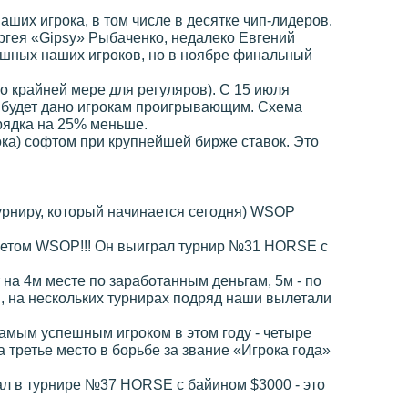
ших игрока, в том числе в десятке чип-лидеров.
ергея «Gipsy» Рыбаченко, недалеко Евгений
ешных наших игроков, но в ноябре финальный
по крайней мере для регуляров). С 15 июля
в будет дано игрокам проигрывающим. Схема
орядка на 25% меньше.
ока) софтом при крупнейшей бирже ставок. Это
урниру, который начинается сегодня) WSOP
летом WSOP!!! Он выиграл турнир №31 HORSE с
 на 4м месте по заработанным деньгам, 5м - по
, на нескольких турнирах подряд наши вылетали
самым успешным игроком в этом году - четыре
 третье место в борьбе за звание «Игрока года»
рал в турнире №37 HORSE с байином $3000 - это