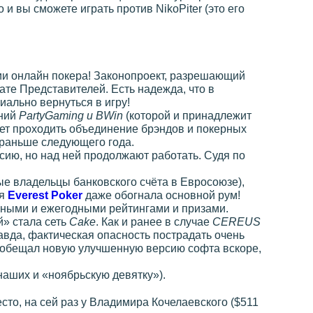
то и вы сможете играть против NikoPiter (это его
ии онлайн покера! Законопроект, разрешающий
ате Представителей. Есть надежда, что в
иально вернуться в игру!
аний
PartyGaming и BWin
(которой и принадлежит
дет проходить объединение брэндов и покерных
 раньше следующего года.
сию, но над ней продолжают работать. Судя по
ые владельцы банковского счёта в Евросоюзе),
ия
Everest Poker
даже обогнала основной рум!
чными и ежегодными рейтингами и призами.
й» стала сеть
Cake
. Как и ранее в случае
CEREUS
да, фактическая опасность пострадать очень
йк обещал новую улучшенную версию софта вскоре,
аших и «ноябрьскую девятку»).
то, на сей раз у Владимира Кочелаевского ($511