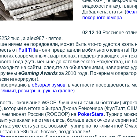
«
Micros
» (т.е микро-ли
видеохостингах), плани
Добавлена статья (
безл
покерного юмора
.
02.12.10
Россияне отли
252 тыс., а alex987 - пятое.
е ничем не порадовали, может быть что-то удастся взять 
весть от
Full Tilt
а
- они представили мобильного клиента! П
многих современных смартфонах, поддерживающих эту тех
ового Года (чуть меньше до католического Рождества), но 
 заходите на сайты, следите за объявлениями, наверняка уд
вручены
eGaming Awards
за 2010 года. Покерным оператор
ески игнорируют).
информацию в
обзорах румов
, в частности посещаемость, м
злимит, розыгрыш рук на флопе
).
ость - окончание WSOP. Лучшим (и самым богатым) игроко
, который в итоге обыграл Джона Рейсенера (ФулТилт, США
й чемпионат России (ROCOOP) на
PokerStars
. Турнир можн
ды» успехами не отметились, больше всех очков в серии на
 у нас уже есть успех, восьмой турнир по пот-лимитной Ома
 стал на $86 тыс. богаче, поздравляем!