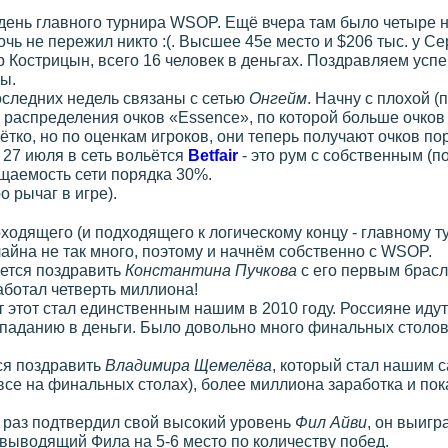
ень главного турнира WSOP. Ещё вчера там было четыре на
ь не пережил никто :(. Высшее 45е место и $206 тыс. у С
 Кострицын, всего 16 человек в деньгах. Поздравляем усп
вы.
следних недель связаны с сетью
Онгейм
. Начну с плохой (
 распределения очков «Essence», по которой больше очко
ётко, но по оценкам игроков, они теперь получают очков п
 27 июля в сеть вольётся
Betfair
- это рум с собственным (п
щаемость сети порядка 30%.
о рычаг в игре).
одящего (и подходящего к логическому концу - главному т
айна не так много, поэтому и начнём собственно с WSOP.
чется поздравить
Константина Пучкова
с его первым брас
аботал четверть миллиона!
 этот стал единственным нашим в 2010 году. Россияне идут
опаданию в деньги. Было довольно много финальных столов
тся поздравить
Владимира Щемелёва
, который стал нашим 
все на финальных столах), более миллиона заработка и пока
й раз подтвердил свой высокий уровень
Фил Айви
, он выиг
 выводящий Фила на 5-6 место по количеству побед.