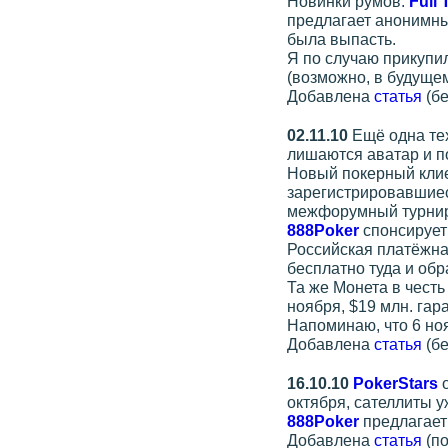
Новинки румов:
Full T
предлагает анонимны
была выпасть.
Я по случаю прикупил
(возможно, в будуще
Добавлена
статья
(бе
02.11.10
Ещё одна те
лишаются аватар и п
Новый покерный кли
зарегистрировавшиес
межфорумный турнир
888Poker
спонсирует
Российская платёжн
бесплатно туда и обр
Та же Монета в чест
ноября, $19 млн. гар
Напоминаю, что 6 н
Добавлена
статья
(бе
16.10.10
PokerStars
октября, сателлиты у
888Poker
предлагает 
Добавлена
статья
(по