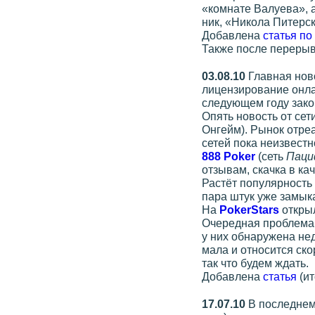
«комнате Валуева», 
ник, «Никола Питерс
Добавлена
статья по
Также после переры
03.08.10
Главная нов
лицензирование онлай
следующем году закон
Опять новость от сет
Онгейм). Рынок отре
сетей пока неизвестн
888 Poker
(сеть
Паци
отзывам, скачка в ка
Растёт популярность
пара штук уже замык
На
PokerStars
откры
Очередная проблема 
у них обнаружена не
мала и относится ск
так что будем ждать.
Добавлена
статья
(ит
17.07.10
В последнем 