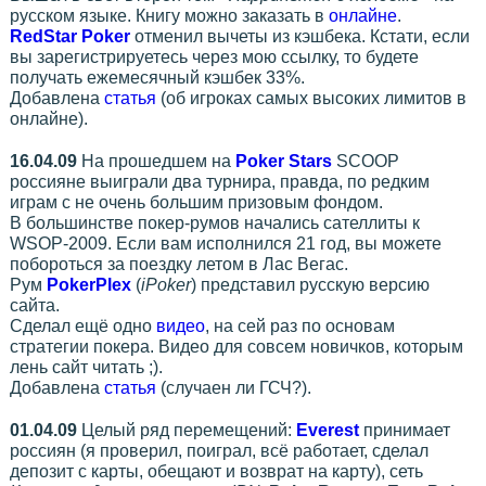
русском языке. Книгу можно заказать в
онлайне
.
RedStar Poker
отменил вычеты из кэшбека. Кстати, если
вы зарегистрируетесь через мою ссылку, то будете
получать ежемесячный кэшбек 33%.
Добавлена
статья
(об игроках самых высоких лимитов в
онлайне).
16.04.09
На прошедшем на
Poker Stars
SCOOP
россияне выиграли два турнира, правда, по редким
играм с не очень большим призовым фондом.
В большинстве покер-румов начались сателлиты к
WSOP-2009. Если вам исполнился 21 год, вы можете
побороться за поездку летом в Лас Вегас.
Рум
PokerPlex
(
iPoker
) представил русскую версию
сайта.
Сделал ещё одно
видео
, на сей раз по основам
стратегии покера. Видео для совсем новичков, которым
лень сайт читать ;).
Добавлена
статья
(случаен ли ГСЧ?).
01.04.09
Целый ряд перемещений:
Everest
принимает
россиян (я проверил, поиграл, всё работает, сделал
депозит с карты, обещают и возврат на карту), сеть