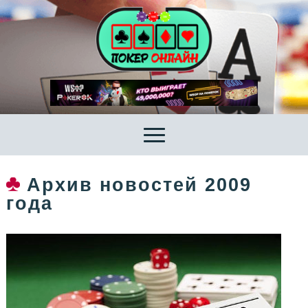
Архив новостей 2009
года