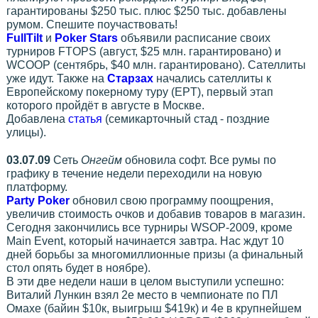
гарантированы $250 тыс. плюс $250 тыс. добавлены
румом. Спешите поучаствовать!
FullTilt
и
Poker Stars
объявили расписание своих
турниров FTOPS (август, $25 млн. гарантировано) и
WCOOP (сентябрь, $40 млн. гарантировано). Сателлиты
уже идут. Также на
Старзах
начались сателлиты к
Европейскому покерному туру (EPT), первый этап
которого пройдёт в августе в Москве.
Добавлена
статья
(семикарточный стад - поздние
улицы).
03.07.09
Сеть
Онгейм
обновила софт. Все румы по
графику в течение недели переходили на новую
платформу.
Party Poker
обновил свою программу поощрения,
увеличив стоимость очков и добавив товаров в магазин.
Сегодня закончились все турниры WSOP-2009, кроме
Main Event, который начинается завтра. Нас ждут 10
дней борьбы за многомиллионные призы (а финальный
стол опять будет в ноябре).
В эти две недели наши в целом выступили успешно:
Виталий Лункин взял 2е место в чемпионате по ПЛ
Омахе (байин $10к, выигрыш $419к) и 4е в крупнейшем