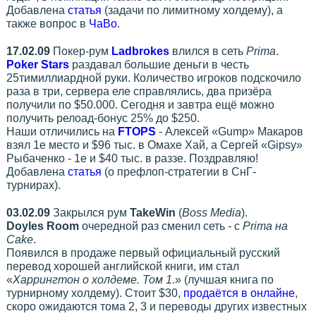
Добавлена
статья
(задачи по лимитному холдему), а
также вопрос в
ЧаВо
.
17.02.09
Покер-рум
Ladbrokes
влился в сеть
Prima
.
Poker Stars
раздавал большие деньги в честь
25тимиллиардной руки. Количество игроков подскочило
раза в три, сервера еле справлялись, два призёра
получили по $50.000. Сегодня и завтра ещё можно
получить релоад-бонус 25% до $250.
Наши отличились на
FTOPS
- Алексей «Gump» Макаров
взял 1е место и $96 тыс. в Омахе Хай, а Сергей «Gipsy»
Рыбаченко - 1е и $40 тыс. в раззе. Поздравляю!
Добавлена
статья
(о префлоп-стратегии в СнГ-
турнирах).
03.02.09
Закрылся рум
TakeWin
(
Boss Media
).
Doyles Room
очередной раз сменил сеть - с
Prima на
Cake
.
Появился в продаже первый официальный русский
перевод хорошей английской книги, им стал
«
Харрингтон о холдеме. Том 1
.» (лучшая книга по
турнирному холдему). Стоит $30,
продаётся в онлайне
,
скоро ожидаются тома 2, 3 и переводы других известных