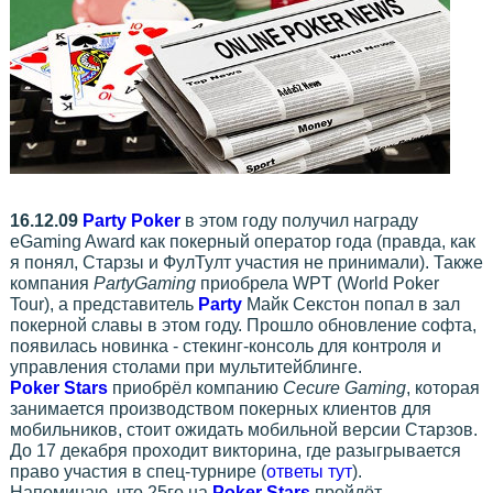
16.12.09
Party Poker
в этом году получил награду
eGaming Award как покерный оператор года (правда, как
я понял, Старзы и ФулТулт участия не принимали). Также
компания
PartyGaming
приобрела WPT (World Poker
Tour), а представитель
Party
Майк Секстон попал в зал
покерной славы в этом году. Прошло обновление софта,
появилась новинка - стекинг-консоль для контроля и
управления столами при мультитейблинге.
Poker Stars
приобрёл компанию
Cecure Gaming
, которая
занимается производством покерных клиентов для
мобильников, стоит ожидать мобильной версии Старзов.
До 17 декабря проходит викторина, где разыгрывается
право участия в спец-турнире (
ответы тут
).
Напоминаю, что 25го на
Poker Stars
пройдёт