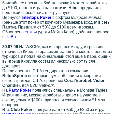
ближайшее время любой желающий может заработать
до $100, просто играя на фантики!
Hibet
предлагает
неплохой способ начать игру с нуля.
Вернулся
Intertops Poker
с софтом
Микрогейминга
(раньше этот покер от крупного букмекера входил в сеть
Парти
). Предлагают 50% до $100 всем игрокам.
Обновлена
статья
(уроки Майка Каро), добавлен вопрос
в
ЧаВо
.
30.07.06
На WSOPе, как и в прошлом году, из россиян
отличился Кирилл Герасимов, заняв 3-е место в одном из
турниров и попав на финальный стол еще в паре, общий
выигрыш Кирилла составил несколько сот тысяч
долларов.
После ареста в США гендиректора компании
BetonSports
некоторые румы объявили о закрытии
счетов граждан США, среди них
Coral/Eurobet
,
Victor
Chandler
, вся
B2B Network
.
На
Party Poker
появились специальные Monster Tables.
Играя на них, можно заработать право на участие в
еженедельном $100k фрироле и ежемесячном $1 млн.
фрироле.
Ritz Club Poker
в августе дает от £50 до £250 за игру.