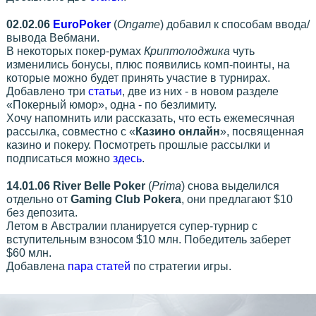
02.02.06
EuroPoker
(
Ongame
) добавил к способам ввода/
вывода Вебмани.
В некоторых покер-румах
Криптолоджика
чуть
изменились бонусы, плюс появились комп-поинты, на
которые можно будет принять участие в турнирах.
Добавлено три
статьи
, две из них - в новом разделе
«Покерный юмор», одна - по безлимиту.
Хочу напомнить или рассказать, что есть ежемесячная
рассылка, совместно с «
Казино онлайн
», посвященная
казино и покеру. Посмотреть прошлые рассылки и
подписаться можно
здесь
.
14.01.06
River Belle Poker
(
Prima
) снова выделился
отдельно от
Gaming Club Pokera
, они предлагают $10
без депозита.
Летом в Австралии планируется супер-турнир с
вступительным взносом $10 млн. Победитель заберет
$60 млн.
Добавлена
пара статей
по стратегии игры.