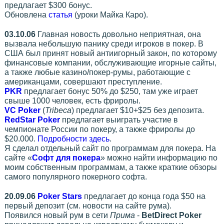
предлагает $300 бонус.
Обновлена
статья
(уроки Майка Каро).
03.10.06
Главная новость довольно неприятная, она
вызвала небольшую панику среди игроков в покер. В
США был принят новый антиигорный закон, по которому
финансовые компании, обслуживающие игорные сайты,
а также любые казино/покер-румы, работающие с
американцами, совершают преступление.
PKR
предлагает бонус 50% до $250, там уже играет
свыше 1000 человек, есть фриролы.
VC Poker
(
Tribeca
) предлагает $10+$25 без депозита.
RedStar Poker
предлагает выиграть участие в
чемпионате России по покеру, а также фриролы до
$20.000.
Подробности здесь
.
Я сделал отдельный сайт по программам для покера. На
сайте «
Софт для покера
» можно найти информацию по
моим собственным программам, а также краткие обзоры
самого популярного покерного софта.
20.09.06
Poker Stars
предлагает до конца года $50 на
первый депозит (см. новости на сайте рума).
Появился новый рум в сети
Прима
-
BetDirect Poker