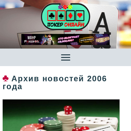
Архив новостей 2006
года